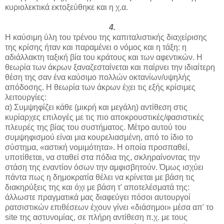
κυριολεκτικά εκτοξεύθηκε και η χ.α.
4.
Η καύσιμη ύλη του τρένου της καπιταλιστικής διαχείρισης
της κρίσης ήταν και παραμένει ο νόμος και η τάξη: η
αδιάλλακτη ταξική βία του κράτους και των αφεντικών. Η
θεωρία των άκρων ξαναζεσταίνεται και παίρνει την ιδιαίτερη
θέση της σαν ένα καύσιμο πολλών οκτανίων/υψηλής
απόδοσης. Η θεωρία των άκρων έχει τις εξής κρίσιμες
λειτουργίες:
α) Συμψηφίζει κάθε (μικρή και μεγάλη) αντίθεση στις
κυρίαρχες επιλογές με τις πιο αποκρουστικές/φασιστικές
πλευρές της βίας του συστήματος. Μέτρο αυτού του
συμψηφισμού είναι μια κουρελιασμένη, από το ίδιο το
σύστημα, «αστική νομιμότητα». Η οποία προσπαθεί,
υποτίθεται, να σταθεί στα πόδια της, σκληραίνοντας την
στάση της εναντίον όσων την αμφισβητούν. Όμως ισχύει
πάντα πως η δημοκρατία θέλει να κρίνεται με βάση τις
διακηρύξεις της και όχι με βάση τ' αποτελέσματά της:
άλλωστε πραγματικά μας διαφεύγει πόσοι αυτουργοί
ρατσιστικών επιθέσεων έχουν γίνει «διάσημοι» μέσα απ' το
site της αστυνομίας, σε πλήρη αντίθεση π.χ. με τους