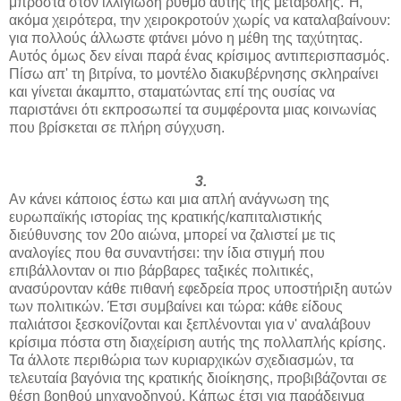
μπροστά στον ιλλιγιώδη ρυθμό αυτής της μεταβολής. Ή,
ακόμα χειρότερα, την χειροκροτούν χωρίς να καταλαβαίνουν:
για πολλούς άλλωστε φτάνει μόνο η μέθη της ταχύτητας.
Αυτός όμως δεν είναι παρά ένας κρίσιμος αντιπερισπασμός.
Πίσω απ' τη βιτρίνα, το μοντέλο διακυβέρνησης σκληραίνει
και γίνεται άκαμπτο, σταματώντας επί της ουσίας να
παριστάνει ότι εκπροσωπεί τα συμφέροντα μιας κοινωνίας
που βρίσκεται σε πλήρη σύγχυση.
3.
Αν κάνει κάποιος έστω και μια απλή ανάγνωση της
ευρωπαϊκής ιστορίας της κρατικής/καπιταλιστικής
διεύθυνσης τον 20ο αιώνα, μπορεί να ζαλιστεί με τις
αναλογίες που θα συναντήσει: την ίδια στιγμή που
επιβάλλονταν οι πιο βάρβαρες ταξικές πολιτικές,
ανασύρονταν κάθε πιθανή εφεδρεία προς υποστήριξη αυτών
των πολιτικών. Έτσι συμβαίνει και τώρα: κάθε είδους
παλιάτσοι ξεσκονίζονται και ξεπλένονται για ν' αναλάβουν
κρίσιμα πόστα στη διαχείριση αυτής της πολλαπλής κρίσης.
Τα άλλοτε περιθώρια των κυριαρχικών σχεδιασμών, τα
τελευταία βαγόνια της κρατικής διοίκησης, προβιβάζονται σε
θέση βοηθού μηχανοδηγού. Κάπως έτσι για παράδειγμα