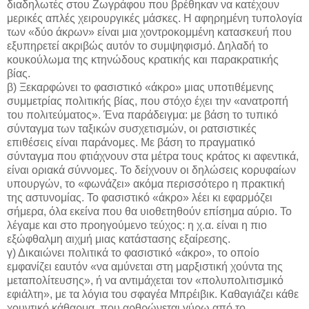
διαδηλωτές στου Ζωγράφου που βρέθηκαν να κατέχουν
μερικές απλές χειρουργικές μάσκες. Η αφηρημένη τυπολογία
των «δύο άκρων» είναι μια χοντροκομμένη κατασκευή που
εξυπηρετεί ακριβώς αυτόν το συμψηφισμό. Δηλαδή το
κουκούλωμα της κτηνώδους κρατικής και παρακρατικής
βίας.
β) Ξεκαρφώνει το φασιστικό «άκρο» μιας υποτιθέμενης
συμμετρίας πολιτικής βίας, που στόχο έχει την «ανατροπή
του πολιτεύματος». Ένα παράδειγμα: με βάση το τυπικό
σύνταγμα των ταξικών συσχετισμών, οι ρατσιστικές
επιθέσεις είναι παράνομες. Με βάση το πραγματικό
σύνταγμα που φτιάχνουν στα μέτρα τους κράτος κι αφεντικά,
είναι οριακά σύννομες. Το δείχνουν οι δηλώσεις κορυφαίων
υπουργών, το «φωνάζει» ακόμα περισσότερο η πρακτική
της αστυνομίας. Το φασιστικό «άκρο» λέει κι εφαρμόζει
σήμερα, όλα εκείνα που θα υιοθετηθούν επίσημα αύριο. Το
λέγαμε και στο προηγούμενο τεύχος: η χ.α. είναι η πιο
εξώφθαλμη αιχμή μιας κατάστασης εξαίρεσης.
γ) Δικαιώνει πολιτικά το φασιστικό «άκρο», το οποίο
εμφανίζει εαυτόν «να αμύνεται στη μαρξιστική χούντα της
μεταπολίτευσης», ή να αντιμάχεται τον «πολυπολιτισμικό
εφιάλτη», με τα λόγια του σφαγέα Μπρέιβικ. Καθαγιάζει κάθε
χουντικό κάθαρμα, που αρθρώνεται γύρω από το