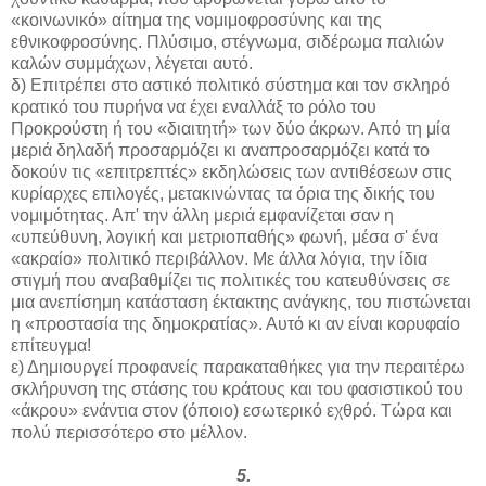
«κοινωνικό» αίτημα της νομιμοφροσύνης και της
εθνικοφροσύνης. Πλύσιμο, στέγνωμα, σιδέρωμα παλιών
καλών συμμάχων, λέγεται αυτό.
δ) Επιτρέπει στο αστικό πολιτικό σύστημα και τον σκληρό
κρατικό του πυρήνα να έχει εναλλάξ το ρόλο του
Προκρούστη ή του «διαιτητή» των δύο άκρων. Από τη μία
μεριά δηλαδή προσαρμόζει κι αναπροσαρμόζει κατά το
δοκούν τις «επιτρεπτές» εκδηλώσεις των αντιθέσεων στις
κυρίαρχες επιλογές, μετακινώντας τα όρια της δικής του
νομιμότητας. Απ' την άλλη μεριά εμφανίζεται σαν η
«υπεύθυνη, λογική και μετριοπαθής» φωνή, μέσα σ' ένα
«ακραίο» πολιτικό περιβάλλον. Με άλλα λόγια, την ίδια
στιγμή που αναβαθμίζει τις πολιτικές του κατευθύνσεις σε
μια ανεπίσημη κατάσταση έκτακτης ανάγκης, του πιστώνεται
η «προστασία της δημοκρατίας». Αυτό κι αν είναι κορυφαίο
επίτευγμα!
ε) Δημιουργεί προφανείς παρακαταθήκες για την περαιτέρω
σκλήρυνση της στάσης του κράτους και του φασιστικού του
«άκρου» ενάντια στον (όποιο) εσωτερικό εχθρό. Τώρα και
πολύ περισσότερο στο μέλλον.
5.