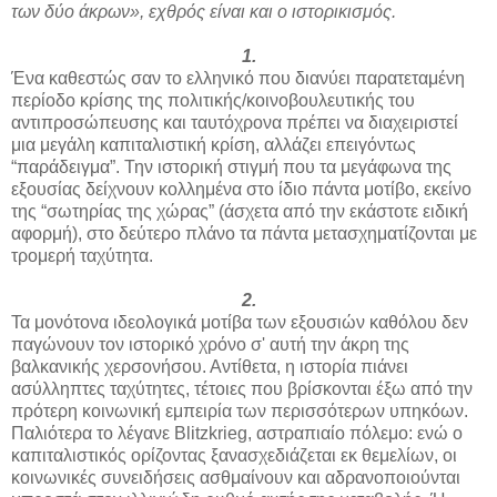
των δύο άκρων», εχθρός είναι και ο ιστορικισμός.
1.
Ένα καθεστώς σαν το ελληνικό που διανύει παρατεταμένη
περίοδο κρίσης της πολιτικής/κοινοβουλευτικής του
αντιπροσώπευσης και ταυτόχρονα πρέπει να διαχειριστεί
μια μεγάλη καπιταλιστική κρίση, αλλάζει επειγόντως
“παράδειγμα”. Την ιστορική στιγμή που τα μεγάφωνα της
εξουσίας δείχνουν κολλημένα στο ίδιο πάντα μοτίβο, εκείνο
της “σωτηρίας της χώρας” (άσχετα από την εκάστοτε ειδική
αφορμή), στο δεύτερο πλάνο τα πάντα μετασχηματίζονται με
τρομερή ταχύτητα.
2.
Τα μονότονα ιδεολογικά μοτίβα των εξουσιών καθόλου δεν
παγώνουν τον ιστορικό χρόνο σ' αυτή την άκρη της
βαλκανικής χερσονήσου. Αντίθετα, η ιστορία πιάνει
ασύλληπτες ταχύτητες, τέτοιες που βρίσκονται έξω από την
πρότερη κοινωνική εμπειρία των περισσότερων υπηκόων.
Παλιότερα το λέγανε Blitzkrieg, αστραπιαίο πόλεμο: ενώ ο
καπιταλιστικός ορίζοντας ξανασχεδιάζεται εκ θεμελίων, οι
κοινωνικές συνειδήσεις ασθμαίνουν και αδρανοποιούνται